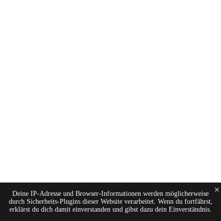
×
Deine IP-Adresse und Browser-Informationen werden möglicherweise
durch Sicherheits-Plugins dieser Website verarbeitet. Wenn du fortfährst,
erklärst du dich damit einverstanden und gibst dazu dein Einverständnis.