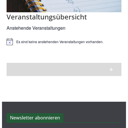
Veranstaltungsübersicht
Anstehende Veranstaltungen
Es sind keine anstehenden Veranstaltungen vorhanden.
H
i
n
w
e
i
s
Newsletter abonnieren