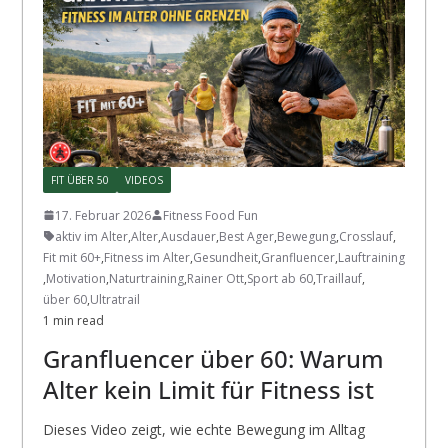
FIT ÜBER 50
VIDEOS
17. Februar 2026
Fitness Food Fun
aktiv im Alter
,
Alter
,
Ausdauer
,
Best Ager
,
Bewegung
,
Crosslauf
,
Fit mit 60+
,
Fitness im Alter
,
Gesundheit
,
Granfluencer
,
Lauftraining
,
Motivation
,
Naturtraining
,
Rainer Ott
,
Sport ab 60
,
Traillauf
,
über 60
,
Ultratrail
1 min read
Granfluencer über 60: Warum
Alter kein Limit für Fitness ist
Dieses Video zeigt, wie echte Bewegung im Alltag