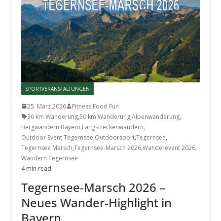
SPORTVERANSTALTUNGEN
25. März 2026
Fitness Food Fun
30 km Wanderung
,
50 km Wanderung
,
Alpenwanderung
,
Bergwandern Bayern
,
Langstreckenwandern
,
Outdoor Event Tegernsee
,
Outdoorsport
,
Tegernsee
,
Tegernsee Marsch
,
Tegernsee-Marsch 2026
,
Wanderevent 2026
,
Wandern Tegernsee
4 min read
Tegernsee-Marsch 2026 –
Neues Wander-Highlight in
Bayern