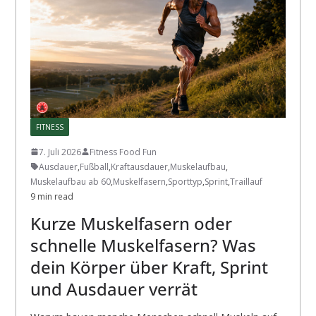
FITNESS
7. Juli 2026
Fitness Food Fun
Ausdauer
,
Fußball
,
Kraftausdauer
,
Muskelaufbau
,
Muskelaufbau ab 60
,
Muskelfasern
,
Sporttyp
,
Sprint
,
Traillauf
9 min read
Kurze Muskelfasern oder
schnelle Muskelfasern? Was
dein Körper über Kraft, Sprint
und Ausdauer verrät