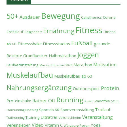
Bewegung
50+
Ausdauer
Calisthenics
Corona
Fitness
Ernährung
Crosslauf
Fitness
Deggendorf
Fußball
Fitnessshake
Fitnessstudios
gesunde
ab 60
Joggen
Rezepte
Granfluencer
Halbmarathon
Motivation
Marathon
Laufveranstaltung
Maintal Ultratrail 2026
Muskelaufbau
Muskelaufbau ab 60
Nahrungsergänzung
Protein
Outdoorsport
Running
Rainer Ott
Proteinshake
Smoothie
Rusel
SOUL
Traillauf
Sport ab 60
Sportveranstaltung
Trailrunning Opening
Veranstaltung
Ultratrail
Training
Trailrunning
Veitshöchheim
Video
Vereinsleben
Vitamin C
Yoga
Würzburg Region