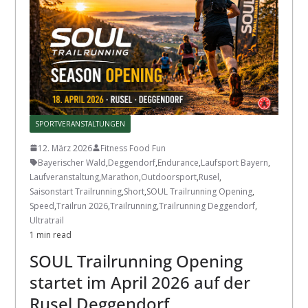
SPORTVERANSTALTUNGEN
12. März 2026
Fitness Food Fun
Bayerischer Wald
,
Deggendorf
,
Endurance
,
Laufsport Bayern
,
Laufveranstaltung
,
Marathon
,
Outdoorsport
,
Rusel
,
Saisonstart Trailrunning
,
Short
,
SOUL Trailrunning Opening
,
Speed
,
Trailrun 2026
,
Trailrunning
,
Trailrunning Deggendorf
,
Ultratrail
1 min read
SOUL Trailrunning Opening
startet im April 2026 auf der
Rusel Deggendorf