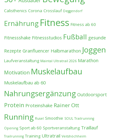
Ausdauer
Calisthenics
Corona
Crosslauf
Deggendorf
Fitness
Ernährung
Fitness ab 60
Fußball
Fitnessshake
Fitnessstudios
gesunde
Joggen
Rezepte
Granfluencer
Halbmarathon
Marathon
Laufveranstaltung
Maintal Ultratrail 2026
Muskelaufbau
Motivation
Muskelaufbau ab 60
Nahrungsergänzung
Outdoorsport
Protein
Rainer Ott
Proteinshake
Running
Smoothie
Rusel
SOUL Trailrunning
Traillauf
Sport ab 60
Sportveranstaltung
Opening
Ultratrail
Training
Trailrunning
Veitshöchheim