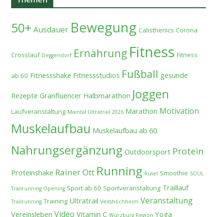
Bewegung
50+
Ausdauer
Calisthenics
Corona
Fitness
Ernährung
Crosslauf
Fitness
Deggendorf
Fußball
Fitnessshake
Fitnessstudios
gesunde
ab 60
Joggen
Rezepte
Granfluencer
Halbmarathon
Motivation
Marathon
Laufveranstaltung
Maintal Ultratrail 2026
Muskelaufbau
Muskelaufbau ab 60
Nahrungsergänzung
Protein
Outdoorsport
Running
Rainer Ott
Proteinshake
Smoothie
Rusel
SOUL
Traillauf
Sport ab 60
Sportveranstaltung
Trailrunning Opening
Veranstaltung
Ultratrail
Training
Trailrunning
Veitshöchheim
Video
Vereinsleben
Vitamin C
Yoga
Würzburg Region