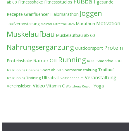
Fußball
Fitnessshake
Fitnessstudios
gesunde
ab 60
Joggen
Rezepte
Granfluencer
Halbmarathon
Motivation
Marathon
Laufveranstaltung
Maintal Ultratrail 2026
Muskelaufbau
Muskelaufbau ab 60
Nahrungsergänzung
Protein
Outdoorsport
Running
Rainer Ott
Proteinshake
Smoothie
Rusel
SOUL
Traillauf
Sport ab 60
Sportveranstaltung
Trailrunning Opening
Veranstaltung
Ultratrail
Training
Trailrunning
Veitshöchheim
Video
Vereinsleben
Vitamin C
Yoga
Würzburg Region