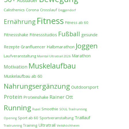
Ausdauer
Calisthenics
Corona
Crosslauf
Deggendorf
Fitness
Ernährung
Fitness ab 60
Fußball
Fitnessshake
Fitnessstudios
gesunde
Joggen
Rezepte
Granfluencer
Halbmarathon
Marathon
Laufveranstaltung
Maintal Ultratrail 2026
Muskelaufbau
Motivation
Muskelaufbau ab 60
Nahrungsergänzung
Outdoorsport
Protein
Rainer Ott
Proteinshake
Running
Smoothie
Rusel
SOUL Trailrunning
Traillauf
Sport ab 60
Sportveranstaltung
Opening
Ultratrail
Training
Trailrunning
Veitshöchheim