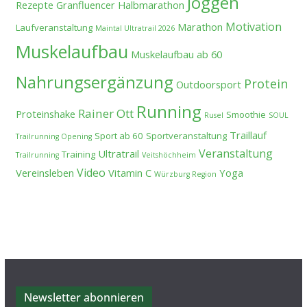
Joggen
Rezepte
Granfluencer
Halbmarathon
Motivation
Marathon
Laufveranstaltung
Maintal Ultratrail 2026
Muskelaufbau
Muskelaufbau ab 60
Nahrungsergänzung
Protein
Outdoorsport
Running
Rainer Ott
Proteinshake
Smoothie
Rusel
SOUL
Traillauf
Sport ab 60
Sportveranstaltung
Trailrunning Opening
Veranstaltung
Ultratrail
Training
Trailrunning
Veitshöchheim
Video
Vereinsleben
Vitamin C
Yoga
Würzburg Region
Newsletter abonnieren