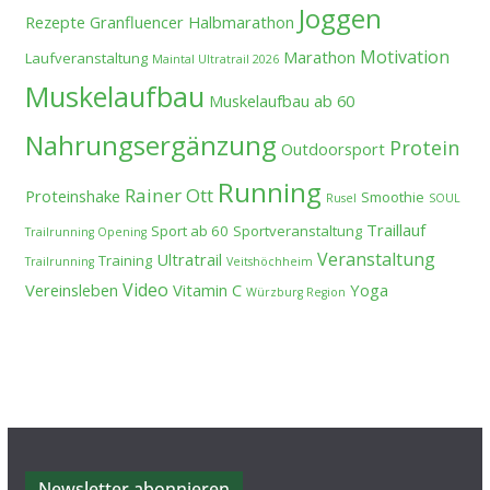
Joggen
Rezepte
Granfluencer
Halbmarathon
Motivation
Marathon
Laufveranstaltung
Maintal Ultratrail 2026
Muskelaufbau
Muskelaufbau ab 60
Nahrungsergänzung
Protein
Outdoorsport
Running
Rainer Ott
Proteinshake
Smoothie
Rusel
SOUL
Traillauf
Sport ab 60
Sportveranstaltung
Trailrunning Opening
Veranstaltung
Ultratrail
Training
Trailrunning
Veitshöchheim
Video
Vereinsleben
Vitamin C
Yoga
Würzburg Region
Newsletter abonnieren