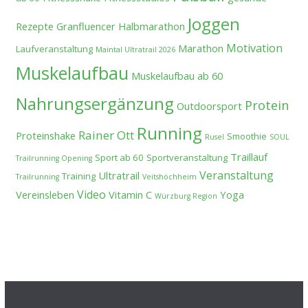
Joggen
Rezepte
Granfluencer
Halbmarathon
Motivation
Marathon
Laufveranstaltung
Maintal Ultratrail 2026
Muskelaufbau
Muskelaufbau ab 60
Nahrungsergänzung
Protein
Outdoorsport
Running
Rainer Ott
Proteinshake
Smoothie
Rusel
SOUL
Traillauf
Sport ab 60
Sportveranstaltung
Trailrunning Opening
Veranstaltung
Ultratrail
Training
Trailrunning
Veitshöchheim
Video
Vereinsleben
Vitamin C
Yoga
Würzburg Region