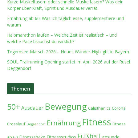
Kurze Muskelfasern oder schnelle Muskelfasern? Was dein
Körper über Kraft, Sprint und Ausdauer verrät
Ernährung ab 60: Was ich täglich esse, supplementiere und
warum
Halbmarathon laufen – Welche Zeit ist realistisch – und
welche Pace brauchst du wirklich?
Tegernsee-Marsch 2026 – Neues Wander-Highlight in Bayern
SOUL Trailrunning Opening startet im April 2026 auf der Rusel
Deggendorf
Themen
Bewegung
50+
Ausdauer
Calisthenics
Corona
Fitness
Ernährung
Crosslauf
Fitness
Deggendorf
Fußball
Fitnessshake
Fitnessstudios
gesunde
ab 60