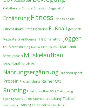
Ausdauer
Calisthenics
Corona
Crosslauf
Deggendorf
Fitness
Ernährung
Fitness ab 60
Fußball
Fitnessshake
Fitnessstudios
gesunde
Joggen
Rezepte
Granfluencer
Halbmarathon
Marathon
Laufveranstaltung
Maintal Ultratrail 2026
Muskelaufbau
Motivation
Muskelaufbau ab 60
Nahrungsergänzung
Outdoorsport
Protein
Rainer Ott
Proteinshake
Running
Smoothie
Rusel
SOUL Trailrunning
Traillauf
Sport ab 60
Sportveranstaltung
Opening
Ultratrail
Training
Trailrunning
Veitshöchheim