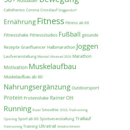
Ausdauer
Calisthenics
Corona
Crosslauf
Deggendorf
Fitness
Ernährung
Fitness ab 60
Fußball
Fitnessshake
Fitnessstudios
gesunde
Joggen
Rezepte
Granfluencer
Halbmarathon
Marathon
Laufveranstaltung
Maintal Ultratrail 2026
Muskelaufbau
Motivation
Muskelaufbau ab 60
Nahrungsergänzung
Outdoorsport
Protein
Rainer Ott
Proteinshake
Running
Smoothie
Rusel
SOUL Trailrunning
Traillauf
Sport ab 60
Sportveranstaltung
Opening
Ultratrail
Training
Trailrunning
Veitshöchheim