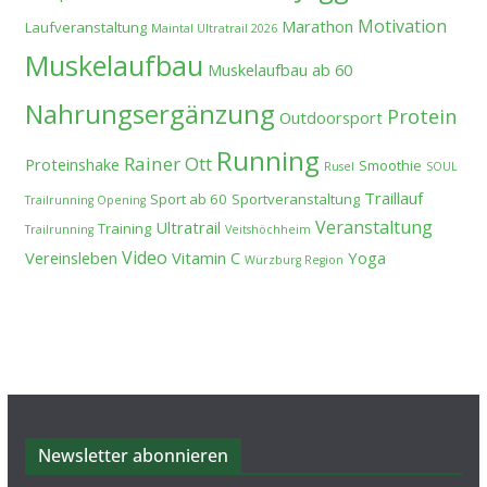
Motivation
Marathon
Laufveranstaltung
Maintal Ultratrail 2026
Muskelaufbau
Muskelaufbau ab 60
Nahrungsergänzung
Protein
Outdoorsport
Running
Rainer Ott
Proteinshake
Smoothie
Rusel
SOUL
Traillauf
Sport ab 60
Sportveranstaltung
Trailrunning Opening
Veranstaltung
Ultratrail
Training
Trailrunning
Veitshöchheim
Video
Vereinsleben
Vitamin C
Yoga
Würzburg Region
Newsletter abonnieren