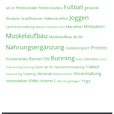
Fußball
Fitnessshake
Fitnessstudios
gesunde
ab 60
Joggen
Rezepte
Granfluencer
Halbmarathon
Motivation
Marathon
Laufveranstaltung
Maintal Ultratrail 2026
Muskelaufbau
Muskelaufbau ab 60
Nahrungsergänzung
Protein
Outdoorsport
Running
Rainer Ott
Proteinshake
Smoothie
Rusel
SOUL
Traillauf
Sport ab 60
Sportveranstaltung
Trailrunning Opening
Veranstaltung
Ultratrail
Training
Trailrunning
Veitshöchheim
Video
Vereinsleben
Vitamin C
Yoga
Würzburg Region