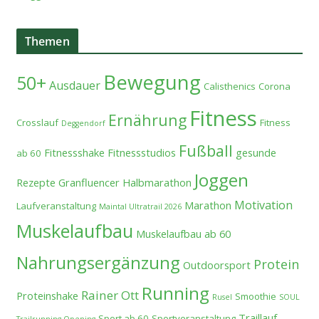
Themen
Bewegung
50+
Ausdauer
Calisthenics
Corona
Fitness
Ernährung
Crosslauf
Fitness
Deggendorf
Fußball
Fitnessshake
Fitnessstudios
gesunde
ab 60
Joggen
Rezepte
Granfluencer
Halbmarathon
Motivation
Marathon
Laufveranstaltung
Maintal Ultratrail 2026
Muskelaufbau
Muskelaufbau ab 60
Nahrungsergänzung
Protein
Outdoorsport
Running
Rainer Ott
Proteinshake
Smoothie
Rusel
SOUL
Traillauf
Sport ab 60
Sportveranstaltung
Trailrunning Opening