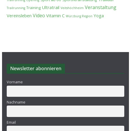
Veranstaltung
Ultratrail
Training
Trailrunning
Veitshöchheim
Video
Vereinsleben
Vitamin C
Yoga
Würzburg Region
Newsletter abonnieren
Vorname
Nachname
Email