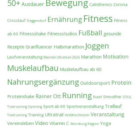
Bewegung
50+
Ausdauer
Calisthenics
Corona
Fitness
Ernährung
Crosslauf
Fitness
Deggendorf
Fußball
Fitnessshake
Fitnessstudios
gesunde
ab 60
Joggen
Rezepte
Granfluencer
Halbmarathon
Motivation
Marathon
Laufveranstaltung
Maintal Ultratrail 2026
Muskelaufbau
Muskelaufbau ab 60
Nahrungsergänzung
Protein
Outdoorsport
Running
Rainer Ott
Proteinshake
Smoothie
Rusel
SOUL
Traillauf
Sport ab 60
Sportveranstaltung
Trailrunning Opening
Veranstaltung
Ultratrail
Training
Trailrunning
Veitshöchheim
Video
Vereinsleben
Vitamin C
Yoga
Würzburg Region