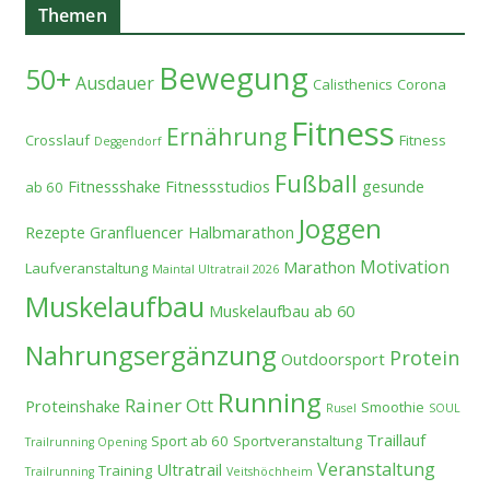
Themen
Bewegung
50+
Ausdauer
Calisthenics
Corona
Fitness
Ernährung
Crosslauf
Fitness
Deggendorf
Fußball
Fitnessshake
Fitnessstudios
gesunde
ab 60
Joggen
Rezepte
Granfluencer
Halbmarathon
Motivation
Marathon
Laufveranstaltung
Maintal Ultratrail 2026
Muskelaufbau
Muskelaufbau ab 60
Nahrungsergänzung
Protein
Outdoorsport
Running
Rainer Ott
Proteinshake
Smoothie
Rusel
SOUL
Traillauf
Sport ab 60
Sportveranstaltung
Trailrunning Opening
Veranstaltung
Ultratrail
Training
Trailrunning
Veitshöchheim