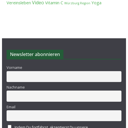
Video
Vereinsleben
Vitamin C
Yoga
Würzburg Region
Newsletter abonnieren
Vorname
Nachname
Email
Indem Du fortfährst, akzeptierst Du unsere